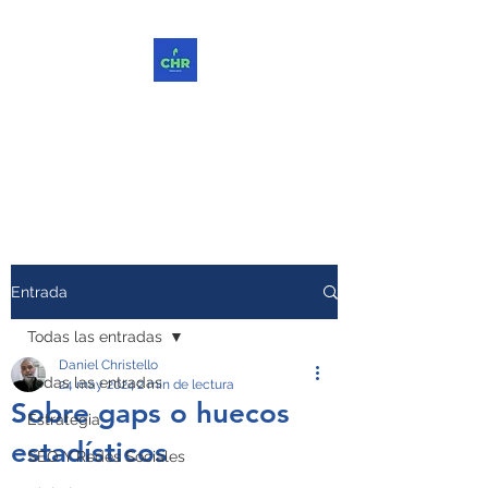
ChReinvent. Repensar.
Compartir.
Entrada
Todas las entradas
Daniel Christello
Todas las entradas
24 may 2024
2 min de lectura
Sobre gaps o huecos
Estrategia
estadísticos
SEO Y Redes Sociales