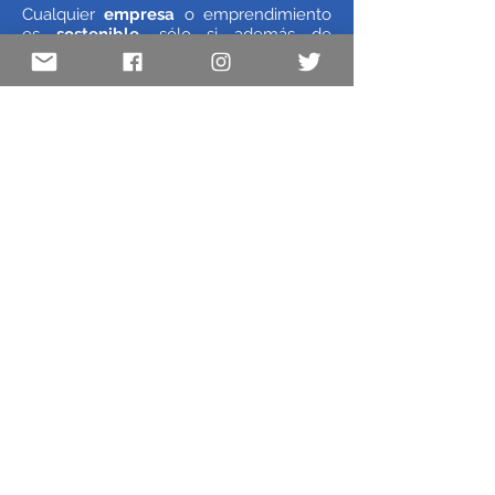
Cualquier
empresa
o emprendimiento
es
sostenible
, sólo si además de
manejar la crisis, piensa en el
futuro
. Y
muchas veces la operación, el día a día,
quita tiempo y energía para pensar al
mismo tiempo en el corto, mediano y
largo plazo. Siento placer si puedo
ayudar con esto. Por adopté la frase que
dice:
Ayúdame a ayudarte.
Daniel Christello
Digital Transformation
chreinvent@gmail.com
©2021 por Chr. Creada con Wix.com