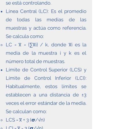
se está controlando.
Línea Central (LC): Es el promedio
de todas las medias de las
muestras y actúa como referencia.
Se calcula como:
LC = x̅ = {∑x̅i} / k, donde x̅i es la
media de la muestra i y k es el
número total de muestras.
Límite de Control Superior (LCS) y
Límite de Control Inferior (LCI):
Habitualmente, estos límites se
establecen a una distancia de ±3
veces el error estándar de la media.
Se calculan como:
LCS = x̅ + 3 (𝞂/√n)
LCI = x̅ - 3 (𝞂/√n)