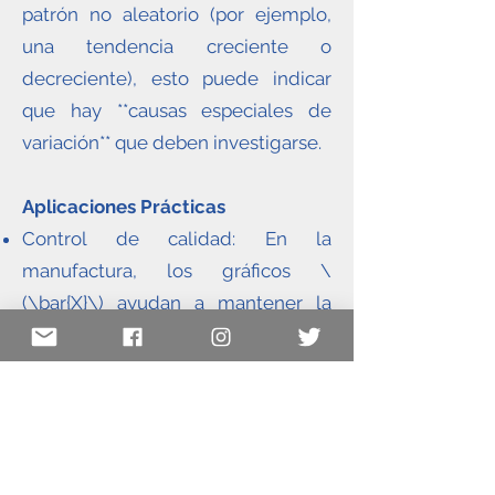
patrón no aleatorio (por ejemplo,
una tendencia creciente o
decreciente), esto puede indicar
que hay **causas especiales de
variación** que deben investigarse.
Aplicaciones Prácticas
Control de calidad: En la
manufactura, los gráficos \
(\bar{X}\) ayudan a mantener la
consistencia en productos y
procesos.
Mejora de procesos: Permiten
identificar cuándo un proceso
comienza a desviarse de su