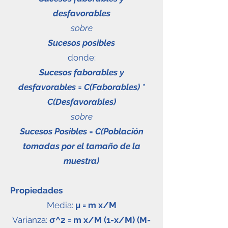
desfavorables
sobre
Sucesos posibles
donde:
Sucesos faborables y
desfavorables = C(Faborables) *
C(Desfavorables)
sobre
Sucesos Posibles = C(Población
tomadas por el tamaño de la
muestra)
Propiedades
Media:
μ = m x/M
Varianza:
σ^2 = m x/M (1-x/M) (M-