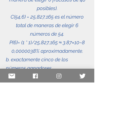
posibles).
C(54,6) = 25,827,165 es el número
total de maneras de elegir 6
números de 54.
P(6)= (1 * 1)/25,827,165 ≈ 3.87×10−8
0,
0000038
% aproximadamente.
b. exactamente cinco de los
números ganadores.
P(5)= (C(6,5)C(54-6,6-5))/C(54,6)
C(6,5)= 6 (ya que hay solo una
manera de elegir 5 éxitos de 6
posibles).
C(48,1) = 48 (ya que hay solo 48
maneras de elegir 1 fracaso de 48
posibles).