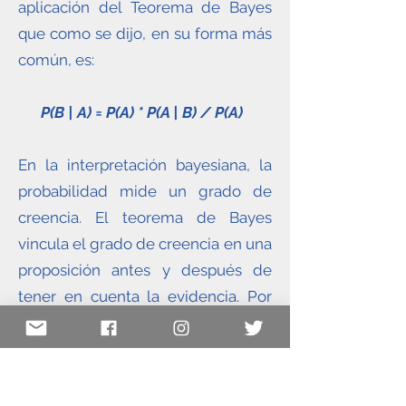
aplicación del Teorema de Bayes
que como se dijo, en su forma más
común, es:
P(B | A) = P(A) * P(A | B) / P(A)
En la interpretación bayesiana, la
probabilidad mide un grado de
creencia. El teorema de Bayes
vincula el grado de creencia en una
proposición antes y después de
tener en cuenta la evidencia. Por
ejemplo, supongamos que se cree
con un 50 % de certeza que una
moneda tiene el doble de
probabilidad de caer cara que cruz.