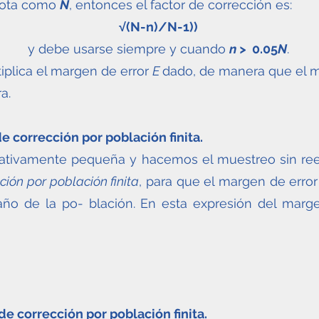
enota como
N
, entonces el factor de corrección es:
√(N-n)/N-1))
y debe usarse siempre y cuando
n >
0.05
N
.
tiplica el margen de error
E
dado, de manera que el m
a.
 corrección por población finita.
lativamente pequeña y hacemos el muestreo sin r
ción por población finita
, para que el margen de erro
año de la po- blación. En esta expresión del marg
de corrección por población finita.