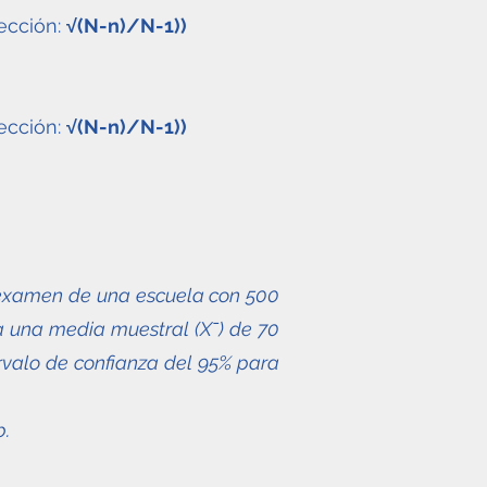
rección:
√(N-n)/N-1))
rección:
√(N-n)/N-1))
 examen de una escuela con 500
a una media muestral (Xˉ) de 70
ervalo de confianza del 95% para
b.