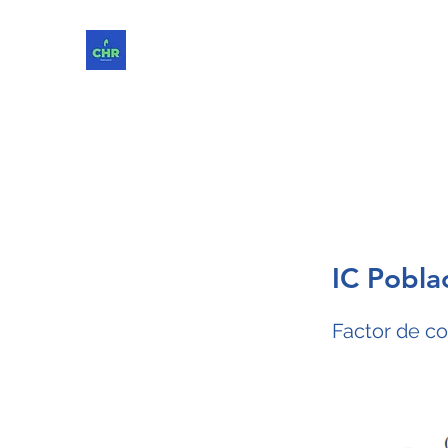
ChReinvent. Repensar. Compartir.
IC Poblac
Factor de c