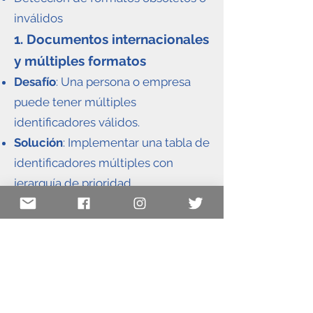
inválidos
1. Documentos internacionales
y múltiples formatos
Desafío
: Una persona o empresa
puede tener múltiples
identificadores válidos.
Solución
: Implementar una tabla de
identificadores múltiples con
jerarquía de prioridad.
2. Cambios en formatos
históricos
Desafío
: Los formatos de
documentos cambian con el
tiempo.
Solución
: Mantener historial de