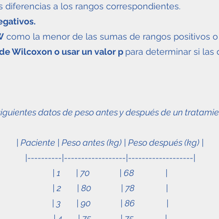
s diferencias a los rangos correspondientes.
egativos.
W
como la menor de las sumas de rangos positivos o 
 de Wilcoxon o usar un valor p
para determinar si las 
guientes datos de peso antes y después de un tratamie
| Paciente | Peso antes (kg) | Peso después (kg) |
|----------|------------------|-------------------|
| 1 | 70 | 68 |
| 2 | 80 | 78 |
| 3 | 90 | 86 |
| 4 | 75 | 75 |