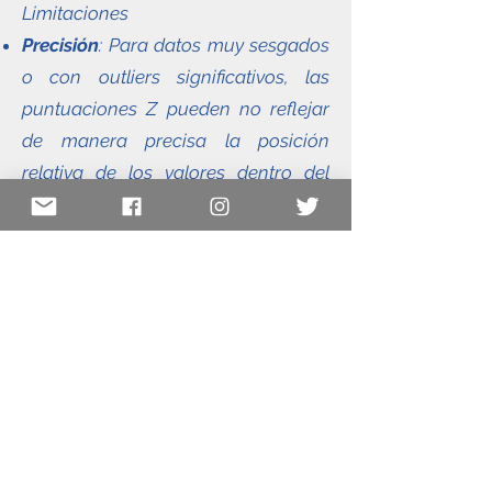
Limitaciones
Precisión
: Para datos muy sesgados
o con outliers significativos, las
puntuaciones Z pueden no reflejar
de manera precisa la posición
relativa de los valores dentro del
conjunto de datos.
Transformaciones
: A veces, los
datos se transforman para
aproximar una distribución normal
antes de calcular las puntuaciones
Z, para que las interpretaciones
sean más fiables.
Usabilidad
Se puede usar
: Las puntuaciones Z