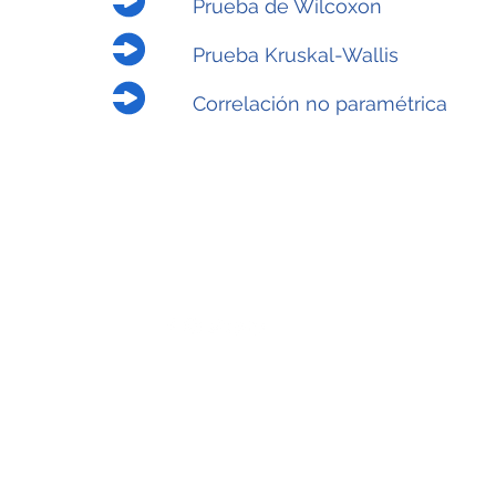
Prueba de Wilcoxon
Prueba Kruskal-Wallis
Correlación no paramétrica
chreinvent@gmail.com
©2021 por Chr. Creada con Wix.com