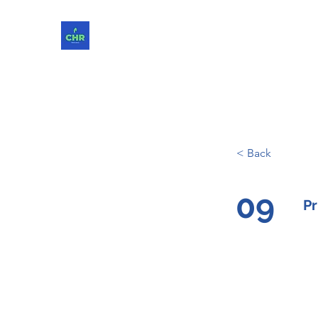
ChReinvent. Repensar. Compartir.
< Back
09
Pr