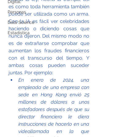
Digital
es como toda herramienta también 
Personas
puede ser utilizada como un arma. 
Con la IA es fácil ver celebridades 
Data Science
haciendo o diciendo cosas que 
Estadística
nunca dijeron. Del mismo modo no 
es de extrañarse comprobar que 
aumentan los fraudes financieros 
con el transcurso del tiempo. Y 
ambas cosas pueden suceder 
juntas. Por ejemplo:
En enero de 2024, una 
empleada de una empresa con 
sede en Hong Kong envió 25 
millones de dólares a unos 
estafadores después de que su 
director financiero le diera 
instrucciones de hacerlo en una 
videollamada en la que 