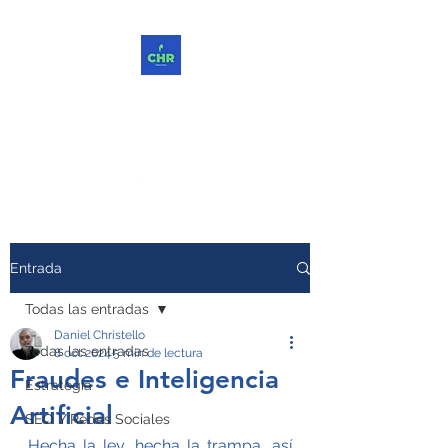
ChReinvent. Repensar.
Compartir.
Entrada
Todas las entradas
Daniel Christello
Todas las entradas
8 oct 2024
5 min de lectura
Fraudes e Inteligencia
Estrategia
Artificial
SEO Y Redes Sociales
Hecha la ley, hecha la trampa, así 