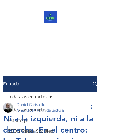
ChReinvent. Repensar.
Compartir.
Entrada
Todas las entradas
Daniel Christello
Todas las entradas
3 mar 2025
3 min de lectura
Ni a la izquierda, ni a la
Estrategia
derecha. En el centro:
SEO Y Redes Sociales