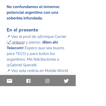
No confundamos el inmenso 
potencial argentino con una 
soberbia infundada.
En el presente
📌 Veo el post de @Enrique Carrier 
(
🔗 enlace
) y pienso: 
¡Bien ahí 
Telecom!
 Espero que sea bueno 
para TECO y para todos los 
argentinos. Mis felicitaciones a 
@Gabriel Speratti.
📌 Veo esta noticia en Mobile World 
Live (🔗 
enlace
) y me pregunto: 
¿Si 
el desarrollo de Hispanoamérica 
no estuviera tan deprimido, 
Telefónica seguiría 
concentrándose en Europa?
📌 Veo un post de @Luis Malvido 