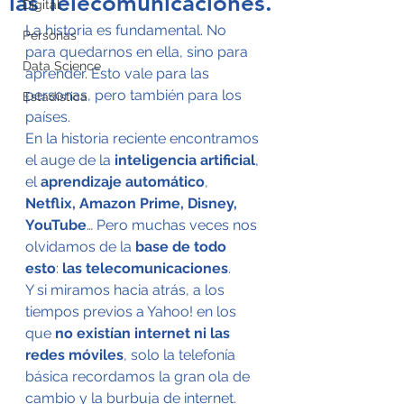
las Telecomunicaciones.
Digital
La historia es fundamental. No 
Personas
para quedarnos en ella, sino para 
Data Science
aprender. Esto vale para las 
personas, pero también para los 
Estadística
países.
En la historia reciente encontramos 
el auge de la 
inteligencia artificial
, 
el 
aprendizaje automático
, 
Netflix, Amazon Prime, Disney, 
YouTube
… Pero muchas veces nos 
olvidamos de la 
base de todo 
esto
: 
las telecomunicaciones
.
Y si miramos hacia atrás, a los 
tiempos previos a Yahoo! en los 
que 
no existían internet ni las 
redes móviles
, solo la telefonía 
básica recordamos la gran ola de 
cambio y la burbuja de internet. 