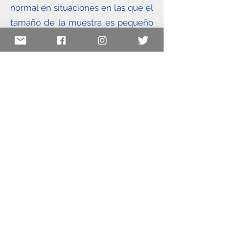
normal en situaciones en las que el
tamaño de la muestra es pequeño
y la desviación estándar de la
población no se conoce. Es
especialmente útil en inferencia
estadística para pequeñas muestras
y se utiliza en el contexto de la
prueba t y los intervalos de
confianza.
Si estas condiciones se cumplen,
entonces consideramos que:
La media muestral
xˉ
es un
estimador sin sesgo
de la media
poblacional
µ.
Lo que significa que