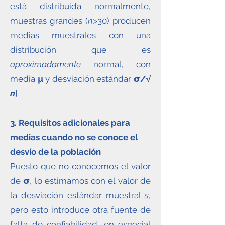
está distribuida normalmente,
muestras grandes (
n>
30) producen
medias muestrales con una
distribución que es
aproximadamente
normal, con
media
µ
y desviación estándar
𝞂/√
n
].
3. Requisitos adicionales para
medias cuando no se conoce el
desvío de la población
Puesto que no conocemos el valor
de
𝞂
, lo estimamos con el valor de
la desviación estándar muestral
s
,
pero esto introduce otra fuente de
falta de confiabilidad, en especial