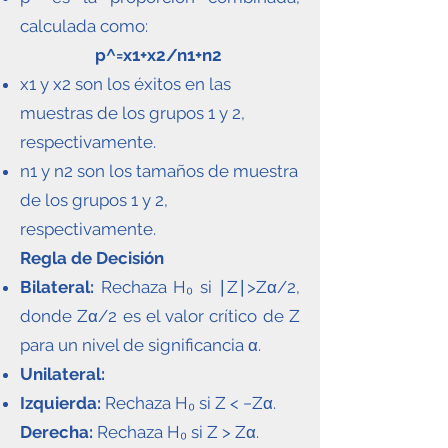
calculada como:
p^=x1+x2/n1+n2
x1 y x2 son los éxitos en las
muestras de los grupos 1 y 2,
respectivamente.
n1 y n2 son los tamaños de muestra
de los grupos 1 y 2,
respectivamente.
Regla de Decisión
Bilateral:
Rechaza H₀ si ∣Z∣>Zα/2,
donde Zα/2 es el valor crítico de Z
para un nivel de significancia α.
Unilateral:
Izquierda:
Rechaza H₀ si Z < −Zα.
Derecha:
Rechaza H₀ si Z > Zα.