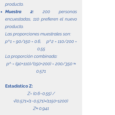
producto.
Muestra 2:
200 personas
encuestadas, 110 prefieren el nuevo
producto.
Las proporciones muestrales son:
p^1 = 90/150 = 0.6, p^2 = 110/200 =
0.55
La proporción combinada:
p^ = (90+110)/(150+200) = 200/350 ≈
0.571
Estadístico Z:
Z= (0.6−0.55) /
√(0.571×(1−0.571)×(1150+1200)
Z≈ 0.941