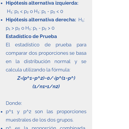
Hipótesis alternativa izquierda:
H₁: p₁ < p₂ o H₁: p₁ - p₂ < 0
Hipótesis alternativa derecha:
H₁:
p₁ > p₂ o H₁: p₁ - p₂ > 0
Estadístico de Prueba
El estadístico de prueba para
comparar dos proporciones se basa
en la distribución normal y se
calcula utilizando la fórmula:
Z=(p^1−p^2)−0/√p^(1−p^)
(1/n1+1/n2)
Donde:
p^1 y p^2 son las proporciones
muestrales de los dos grupos.
p^ es la proporción combinada,