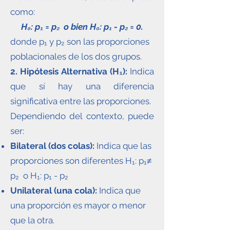
como:
H₀: p₁ = p₂ o bien H₀: p₁ - p₂ = 0.
donde p₁ y p₂ son las proporciones
poblacionales de los dos grupos.
2. Hipótesis Alternativa (H₁):
Indica
que sí hay una diferencia
significativa entre las proporciones.
Dependiendo del contexto, puede
ser:
Bilateral (dos colas):
Indica que las
proporciones son diferentes H₁: p₁≠
p₂ o H₁: p₁ - p₂
Unilateral (una cola):
Indica que
una proporción es mayor o menor
que la otra.